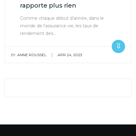
rapporte plus rien
Comme chaque début d’année, dans le
monde de l’assurance vie, les taux de
rendement des…
|
BY:
ANNE ROUSSEL
APR 24, 2023